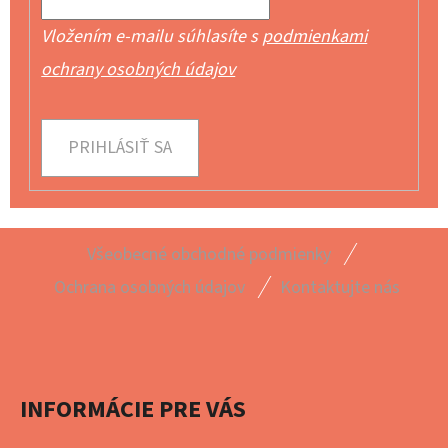
Vložením e-mailu súhlasíte s
podmienkami
ochrany osobných údajov
PRIHLÁSIŤ SA
Z
Všeobecné obchodné podmienky
Á
Ochrana osobných údajov
Kontaktujte nás
P
Ä
T
I
INFORMÁCIE PRE VÁS
E