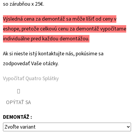
so zárubňou x 25€.
Výsledná cena za demontáž sa môže líšiť od ceny v
eshope, pretože celkovú cenu za demontáž vypočítame
individuálne pred každou demontážou.
Ak si nieste istý kontaktujte nás, pokúsime sa
zodpovedať Vaše otázky.
Vypočítať Quatro Splátky
OPÝTAŤ SA
DEMONTÁŽ :