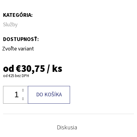
KATEGÓRIA
:
Služby
DOSTUPNOSŤ:
Zvoľte variant
od
€30,75
/ ks
od
€25
bez DPH
DO KOŠÍKA
Diskusia