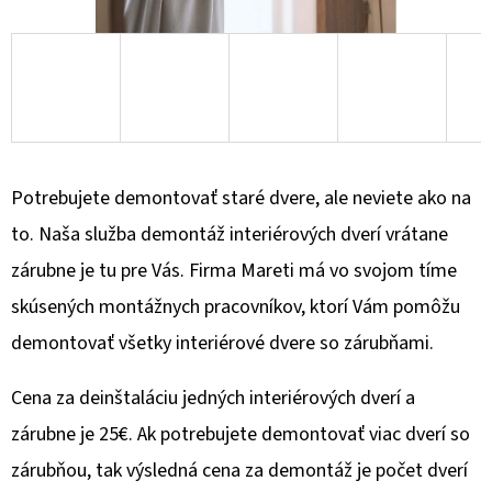
O
D
P
O
R
Ú
Potrebujete demontovať staré dvere, ale neviete ako na
Č
to. Naša služba demontáž interiérových dverí vrátane
A
zárubne je tu pre Vás. Firma Mareti má vo svojom tíme
M
E
skúsených montážnych pracovníkov, ktorí Vám pomôžu
demontovať všetky interiérové dvere so zárubňami.
Cena za deinštaláciu jedných interiérových dverí a
zárubne je 25€. Ak potrebujete demontovať viac dverí so
zárubňou, tak výsledná cena za demontáž je počet dverí