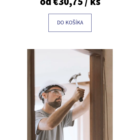
od
€30,75
/ ks
E
T
E
DO KOŠÍKA
N
Á
J
S
Ť
?
HĽADAŤ