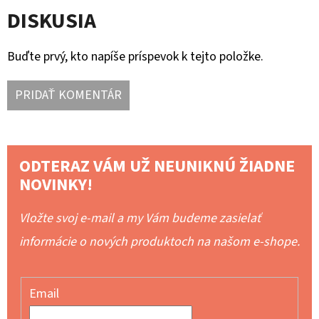
DISKUSIA
Buďte prvý, kto napíše príspevok k tejto položke.
PRIDAŤ KOMENTÁR
ODTERAZ VÁM UŽ NEUNIKNÚ ŽIADNE
NOVINKY!
Vložte svoj e-mail a my Vám budeme zasielať
informácie o nových produktoch na našom e-shope.
Email