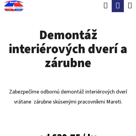
K
Hľadať
Nák
Prejsť
O
Späť
Späť
na
koší
Š
obsah
Demontáž
Í
Č
K
interiérových dverí a
O
P
zárubne
O
T
R
Zabezpečíme odbornú demontáž interiérových dverí
E
vrátane zárubne skúsenými pracovníkmi Mareti.
B
U
J