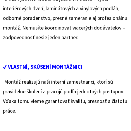
E
interiérových dverí, laminátových a vinylových podláh,
T
odborné poradenstvo, presné zameranie aj profesionálnu
E
montáž. Nemusíte koordinovať viacerých dodávateľov –
N
zodpovednosť nesie jeden partner.
Á
J
S
✔ VLASTNÍ, SKÚSENÍ MONTÁŽNICI
Ť
?
Montáž realizujú naši interní zamestnanci, ktorí sú
pravidelne školení a pracujú podľa jednotných postupov.
Vďaka tomu vieme garantovať kvalitu, presnosť a čistotu
práce.
HĽADAŤ