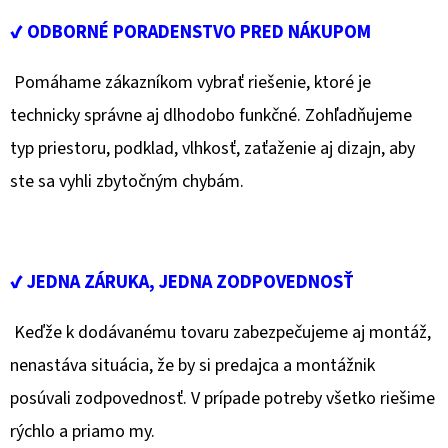
✔ ODBORNÉ PORADENSTVO PRED NÁKUPOM
O
D
Pomáhame zákazníkom vybrať riešenie, ktoré je
P
technicky správne aj dlhodobo funkčné. Zohľadňujeme
O
R
typ priestoru, podklad, vlhkosť, zaťaženie aj dizajn, aby
Ú
ste sa vyhli zbytočným chybám.
Č
A
M
E
✔ JEDNA ZÁRUKA, JEDNA ZODPOVEDNOSŤ
Keďže k dodávanému tovaru zabezpečujeme aj montáž,
nenastáva situácia, že by si predajca a montážnik
posúvali zodpovednosť. V prípade potreby všetko riešime
rýchlo a priamo my.