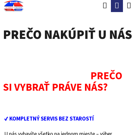
K
Hľadať
Nák
Prejsť
O
Späť
Späť
na
koší
Š
obsah
PREČO NAKÚPIŤ U NÁS
Í
Č
K
O
P
O
PREČO
T
SI VYBRAŤ PRÁVE NÁS?
R
E
B
U
✔ KOMPLETNÝ SERVIS BEZ STAROSTÍ
J
U nás vybavíte všetko na jednom mieste – výber