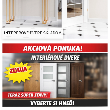
O
D
P
O
INTERÉROVÉ DVERE SKLADOM
R
Ú
Č
A
M
E