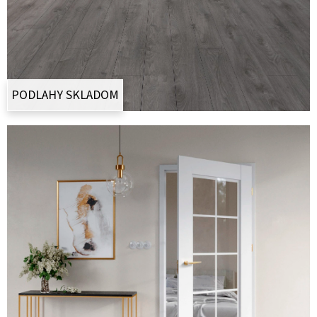
E
T
E
N
Á
PODLAHY SKLADOM
J
S
Ť
?
HĽADAŤ