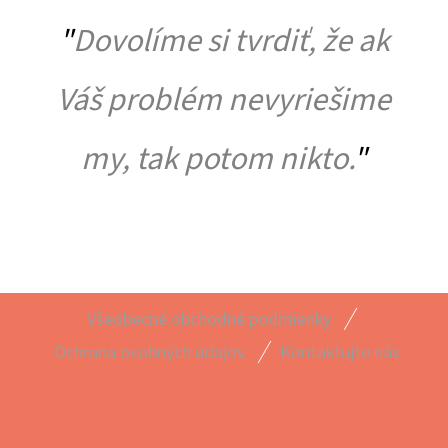
"
Dovolíme si tvrdiť, že ak
Váš problém nevyriešime
my, tak potom nikto.
"
Z
Všeobecné obchodné podmienky
Á
Ochrana osobných údajov
Kontaktujte nás
P
Ä
T