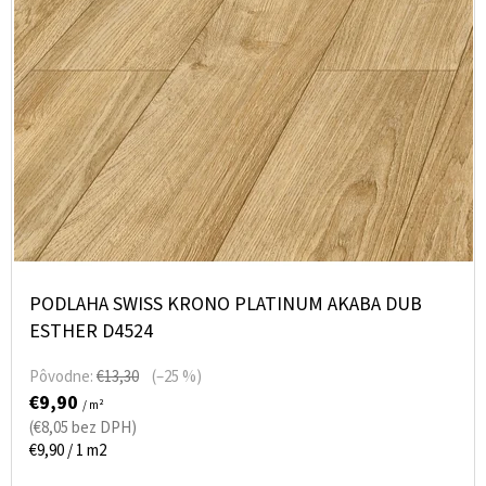
PODLAHA SWISS KRONO PLATINUM AKABA DUB
ESTHER D4524
Pôvodne:
€13,30
(–25 %)
€9,90
/ m²
(€8,05 bez DPH)
Jednotková
€9,90 / 1 m2
cena: