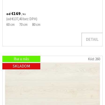
€169
od
/ ks
(od €137,40 bez DPH)
60 cm
70 cm
80 cm
DETAIL
Iba u nás
Kód:
260
SKLADOM