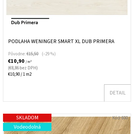
PODLAHA WENINGER SMART XL DUB PRIMERA
Pôvodne:
€15,50
(–29 %)
€10,90
/ m²
(€8,86 bez DPH)
Jednotková
€10,90 / 1 m2
cena:
DETAIL
SKLADOM
Kód:
600
Vodeodolná