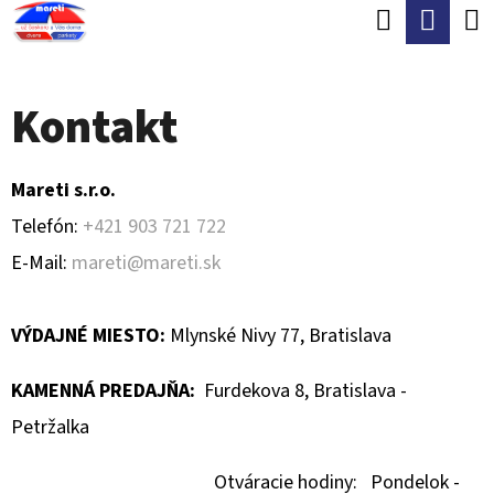
K
Hľadať
Nák
Prejsť
O
Späť
Späť
na
koší
Š
obsah
Kontakt
Í
Č
K
O
Mareti s.r.o.
P
Telefón:
+421 903 721 722
O
E-Mail:
mareti@mareti.sk
T
R
VÝDAJNÉ MIESTO:
Mlynské Nivy 77, Bratislava
E
B
KAMENNÁ PREDAJŇA:
Furdekova 8, Bratislava -
U
Petržalka
J
Otváracie hodiny: Pondelok -