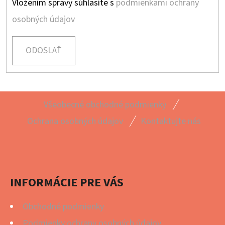
Vložením správy súhlasíte s
podmienkami ochrany
osobných údajov
ODOSLAŤ
Z
Všeobecné obchodné podmienky
Á
Ochrana osobných údajov
Kontaktujte nás
P
Ä
T
I
INFORMÁCIE PRE VÁS
E
Obchodné podmienky
Podmienky ochrany osobných údajov