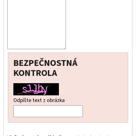
O
D
P
O
R
Ú
Č
BEZPEČNOSTNÁ
A
KONTROLA
M
E
Odpíšte text z obrázka