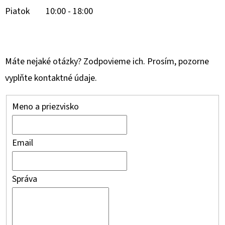
E
Piatok 10:00 - 18:00
T
E
N
Máte nejaké otázky? Zodpovieme ich. Prosím, pozorne
Á
vyplňte kontaktné údaje.
J
S
Meno a priezvisko
Ť
?
Email
Správa
HĽADAŤ