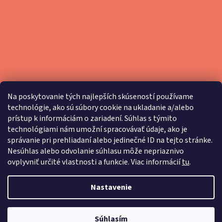
Na poskytovanie tých najlepších skúseností používame
technológie, ako sú súbory cookie na ukladanie a/alebo
prístup k informáciám o zariadení. Súhlas s týmito
technológiami nám umožní spracovávať údaje, ako je
správanie pri prehliadaní alebo jedinečné ID na tejto stránke.
Nesúhlas alebo odvolanie súhlasu môže nepriaznivo
ovplyvniť určité vlastnosti a funkcie. Viac informácií
tu
.
Nastavenie
Vytvoril Shoptet
Copyright 2026
Mareti
. Všetky práva vyhradené.
Upraviť
Súhlasím