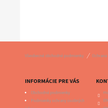
Z
Všeobecné obchodné podmienky
Ochrana
Á
P
Ä
INFORMÁCIE PRE VÁS
KON
T
I
ma
Obchodné podmienky
E
09
Podmienky ochrany osobných