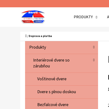
K
Prejsť
O
Späť
Späť
na
PRODUKTY
Š
do
do
obsah
Í
obchodu
obchodu
Č
K
Domov
/
Doprava a platba
B
K
Preskočiť
Produkty
A
O
kategórie
T
Č
Interiérové dvere so
E
zárubňou
N
G
Ó
Ý
Voštinové dvere
R
P
I
A
Dvere s plnou doskou
E
N
Bezfalcové dvere