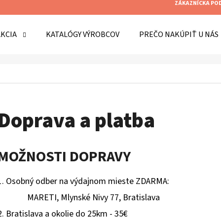
ZÁKAZNÍCKA PO
AKCIA
KATALÓGY VÝROBCOV
PREČO NAKÚPIŤ U NÁS
O POTREBUJETE NÁJSŤ?
HĽADAŤ
Doprava a platba
ODPORÚČAME
MOŽNOSTI DOPRAVY
1. Osobný odber na výdajnom mieste ZDARMA:
MARETI, Mlynské Nivy 77, Bratislava
2. Bratislava a okolie do 25km - 35€