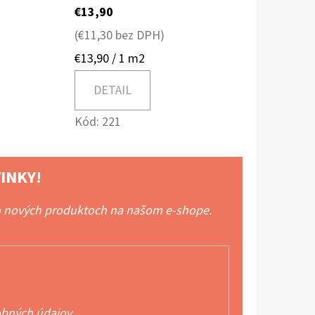
€13,90
(€11,30 bez DPH)
Jednotková
€13,90 / 1 m2
cena:
DETAIL
Kód:
221
INKY!
 o nových produktoch na našom e-shope.
bných údajov