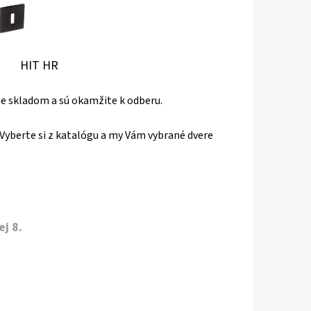
IT HR
áme skladom a sú okamžite k odberu.
Vyberte si z katalógu a my Vám vybrané dvere
j 8.