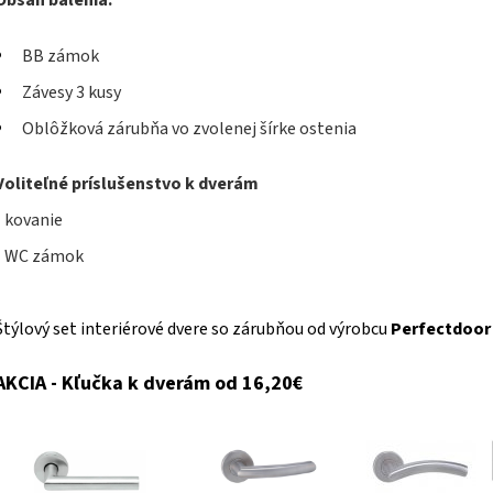
Obsah balenia:
BB zámok
Závesy 3 kusy
Oblôžková zárubňa vo zvolenej šírke ostenia
Voliteľné príslušenstvo k dverám
- kovanie
- WC zámok
Štýlový set interiérové dvere so zárubňou od výrobcu
Perfectdoo
AKCIA - Kľučka k dverám od 16,20€