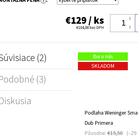
MONTÁŽNA PENA
:
?
€129
/ ks
€104,88
bez DPH
Súvisiace (2)
Iba u nás
SKLADOM
Podobné (3)
Diskusia
Podlaha Weninger Sma
Dub Primera
Pôvodne:
€15,50
(–29