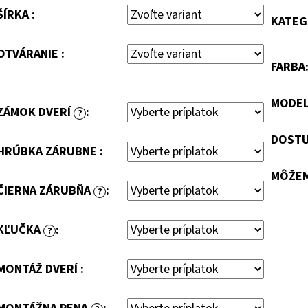
ŠÍRKA :
KATEG
OTVÁRANIE :
FARBA
MODE
ZÁMOK DVERÍ
:
?
DOSTU
HRÚBKA ZÁRUBNE :
MÔŽEM
ČIERNA ZÁRUBŇA
:
?
KĽUČKA
:
?
MONTÁŽ DVERÍ :