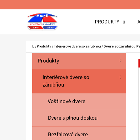
K
Prejsť
O
Späť
Späť
na
PRODUKTY
Š
do
do
obsah
Í
obchodu
obchodu
Č
K
Domov
/
Produkty
/
Interiérové dvere so zárubňou
/
Dvere so zárubňou P
B
K
Preskočiť
Produkty
A
O
kategórie
T
Č
Interiérové dvere so
E
zárubňou
N
G
Ó
Ý
Voštinové dvere
R
P
I
A
Dvere s plnou doskou
E
N
Bezfalcové dvere