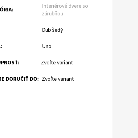
Interiérové dvere so
ÓRIA
:
zárubňou
:
Dub šedý
L
:
Uno
PNOSŤ:
Zvoľte variant
E DORUČIŤ DO:
Zvoľte variant