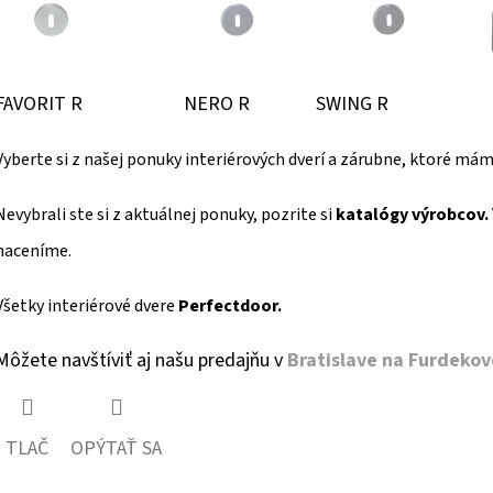
FAVORIT R NERO R SWING R H
Vyberte si z našej ponuky interiérových dverí a zárubne, ktoré m
Nevybrali ste si z aktuálnej ponuky, pozrite si
katalógy výrobcov.
naceníme.
Všetky interiérové dvere
Perfectdoor.
Môžete navštíviť aj našu predajňu v
Bratislave na Furdekove
TLAČ
OPÝTAŤ SA