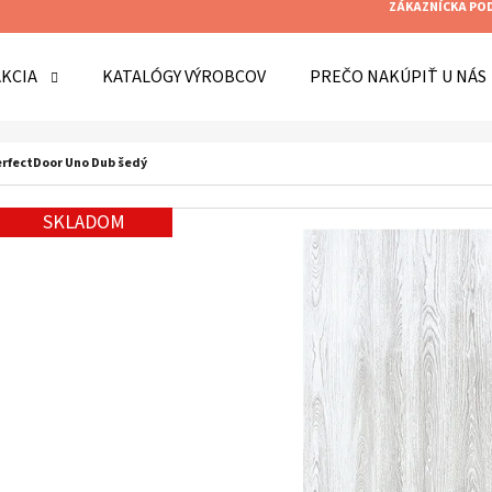
ZÁKAZNÍCKA PO
AKCIA
KATALÓGY VÝROBCOV
PREČO NAKÚPIŤ U NÁS
O POTREBUJETE NÁJSŤ?
erfectDoor Uno Dub šedý
SKLADOM
HĽADAŤ
ODPORÚČAME