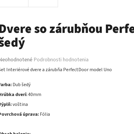
Dvere so zárubňou Perf
šedý
Priemerné
Neohodnotené
Podrobnosti hodnotenia
hodnotenie
Set Interiérové dvere a zárubňa PerfectDoor model Uno
produktu
Farba:
Dub šedý
je
Hrúbka dverí:
40mm
0,0
Výplň:
voština
z
Povrchová úprava:
Fólia
5
hviezdičiek.