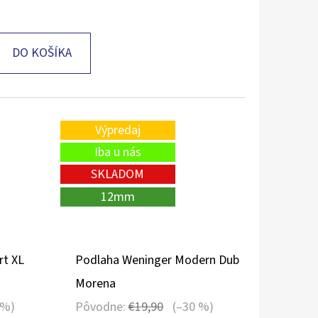
DO KOŠÍKA
Výpredaj
Iba u nás
SKLADOM
12mm
rt XL
Podlaha Weninger Modern Dub
Morena
 %)
Pôvodne:
€19,90
(–30 %)