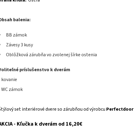
Hrana krídla:
Ostrá
Obsah balenia:
BB zámok
Závesy 3 kusy
Oblôžková zárubňa vo zvolenej šírke ostenia
Voliteľné príslušenstvo k dverám
- kovanie
- WC zámok
Štýlový set interiérové dvere so zárubňou od výrobcu
Perfectdoo
AKCIA - Kľučka k dverám od 16,20€