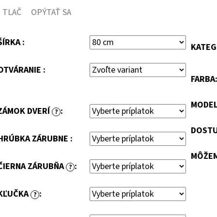
TLAČ
OPÝTAŤ SA
ŠÍRKA :
KATEG
OTVÁRANIE :
FARBA
MODE
ZÁMOK DVERÍ
:
?
DOSTU
HRÚBKA ZÁRUBNE :
MÔŽEM
ČIERNA ZÁRUBŇA
:
?
KĽUČKA
:
?