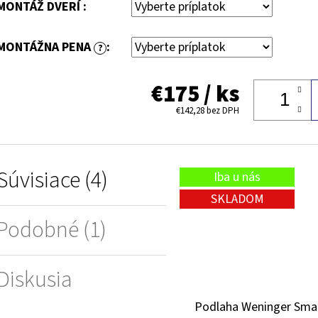
MONTÁŽ DVERÍ :
MONTÁŽNA PENA
:
?
€175
/ ks
€142,28
bez DPH
Súvisiace (4)
Iba u nás
SKLADOM
Podobné (1)
Diskusia
Podlaha Weninger Sma