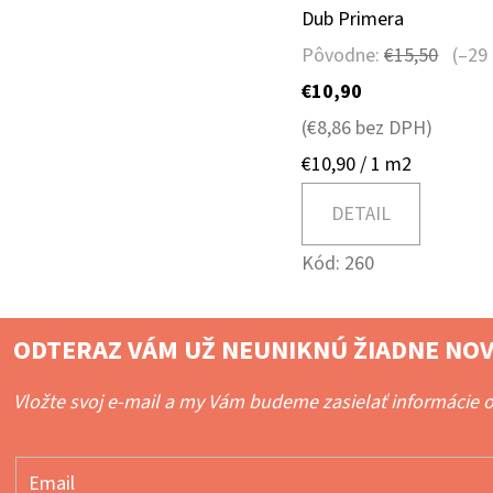
Dub Primera
Pôvodne:
€15,50
(–29
€10,90
(€8,86 bez DPH)
Jednotková
€10,90 / 1 m2
cena:
DETAIL
Kód:
260
ODTERAZ VÁM UŽ NEUNIKNÚ ŽIADNE NOV
Vložte svoj e-mail a my Vám budeme zasielať informácie
Email