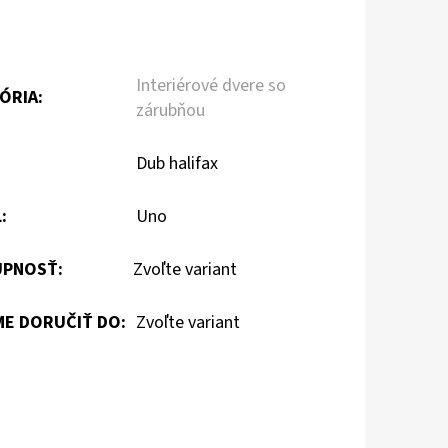
Interiérové dvere so
ÓRIA
:
zárubňou
:
Dub halifax
L
:
Uno
PNOSŤ:
Zvoľte variant
E DORUČIŤ DO:
Zvoľte variant