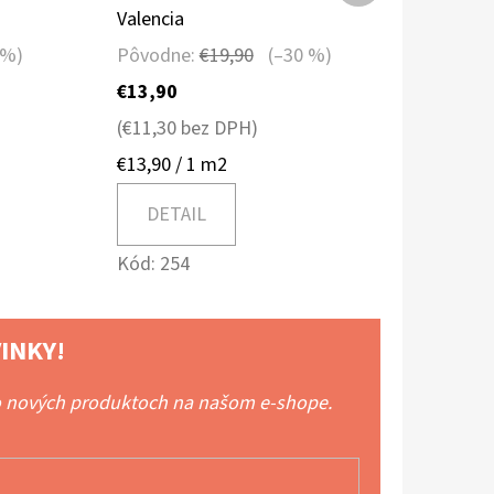
produkt
Valencia
 %)
Pôvodne:
€19,90
(–30 %)
€13,90
(€11,30 bez DPH)
Jednotková
€13,90 / 1 m2
cena:
DETAIL
Kód:
254
INKY!
 o nových produktoch na našom e-shope.