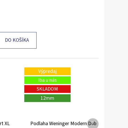
DO KOŠÍKA
Výpredaj
Iba u nás
SKLADOM
12mm
Ďalší
rt XL
Podlaha Weninger Modern Dub