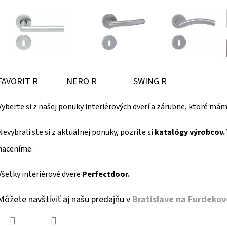
FAVORIT R NERO R SWING R H
Vyberte si z našej ponuky interiérových dverí a zárubne, ktoré m
Nevybrali ste si z aktuálnej ponuky, pozrite si
katalógy výrobcov.
naceníme.
Všetky interiérové dvere
Perfectdoor.
Môžete navštíviť aj našu predajňu v
Bratislave na Furdekove