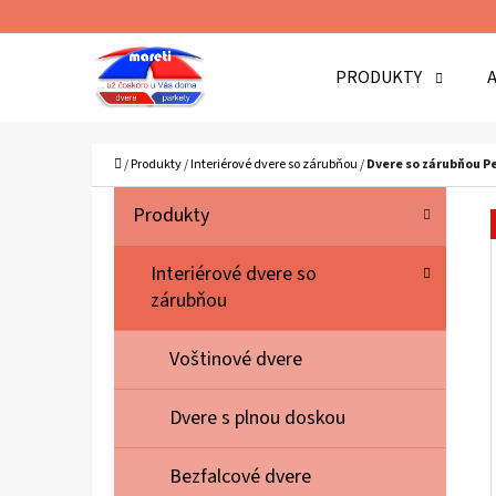
K
Prejsť
O
Späť
Späť
na
PRODUKTY
Š
do
do
obsah
Í
obchodu
obchodu
Č
K
Domov
/
Produkty
/
Interiérové dvere so zárubňou
/
Dvere so zárubňou Pe
B
K
Preskočiť
Produkty
A
O
kategórie
T
Č
Interiérové dvere so
E
zárubňou
N
G
Ó
Ý
Voštinové dvere
R
P
I
A
Dvere s plnou doskou
E
N
Bezfalcové dvere