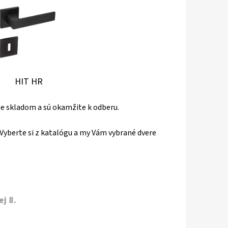
IT HR
áme skladom a sú okamžite k odberu.
Vyberte si z katalógu a my Vám vybrané dvere
j 8.