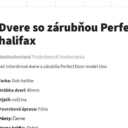
Dvere so zárubňou Perf
halifax
Priemerné
Neohodnotené
Podrobnosti hodnotenia
hodnotenie
Set Interiérové dvere a zárubňa PerfectDoor model Uno
produktu
Farba:
Dub halifax
je
Hrúbka dverí:
40mm
0,0
Výplň:
voština
z
Povrchová úprava:
Fólia
5
Pánty:
Čierne
hviezdičiek.