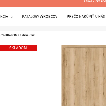
ZÁKAZNÍCKA PO
AKCIA
KATALÓGY VÝROBCOV
PREČO NAKÚPIŤ U NÁS
O POTREBUJETE NÁJSŤ?
rfectDoor Uno Dub halifax
SKLADOM
HĽADAŤ
ODPORÚČAME