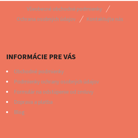
Z
Všeobecné obchodné podmienky
O
Á
Ochrana osobných údajov
Kontaktujte nás
D
P
P
Ä
O
T
R
Ú
I
INFORMÁCIE PRE VÁS
Č
E
A
Obchodné podmienky
M
Podmienky ochrany osobných údajov
E
Formulár na odstúpenie od zmluvy
Doprava a platba
Blog