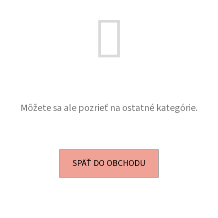
E
T
E
N
Á
J
S
Môžete sa ale pozrieť na ostatné kategórie.
Ť
?
SPÄŤ DO OBCHODU
HĽADAŤ