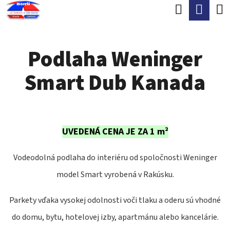
K
Hľadať
Nák
Prejsť
O
Späť
Späť
na
koší
Š
obsah
Podlaha Weninger
Í
Č
K
Smart Dub Kanada
O
P
O
T
UVEDENÁ CENA JE ZA 1 m²
R
Vodeodolná podlaha do interiéru od spoločnosti Weninger
E
model Smart vyrobená v Rakúsku.
B
U
Parkety vďaka vysokej odolnosti voči tlaku a oderu sú vhodné
J
do domu, bytu, hotelovej izby, apartmánu alebo kancelárie.