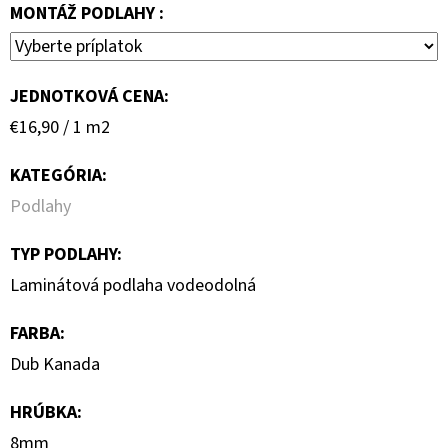
MONTÁŽ PODLAHY :
JEDNOTKOVÁ CENA:
Jednotková
€16,90 / 1 m2
cena:
KATEGÓRIA
:
Podlahy
TYP PODLAHY
:
Laminátová podlaha vodeodolná
FARBA
:
Dub Kanada
HRÚBKA
:
8mm