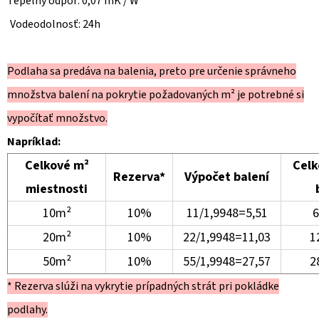
Tepelný odpor: 0,07 mK / W
Vodeodolnosť: 24h
Podlaha sa predáva na balenia, preto pre určenie správneho
množstva balení na pokrytie požadovaných m² je potrebné si
vypočítať množstvo.
Napríklad:
Celkové m²
Celk
Rezerva*
Výpočet balení
miestnosti
10m²
10%
11/1,9948=5,51
6
20m²
10%
22/1,9948=11,03
1
50m²
10%
55/1,9948=27,57
2
* Rezerva slúži na vykrytie prípadných strát pri pokládke
podlahy.