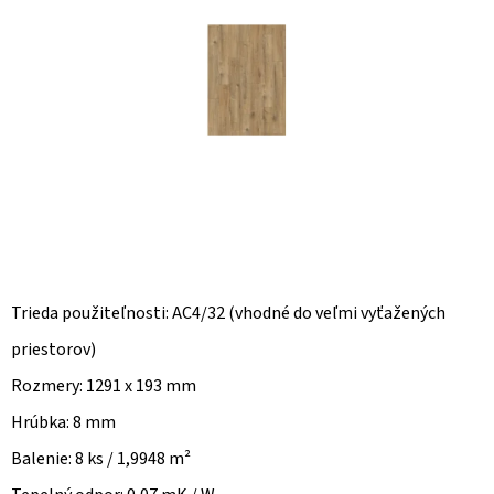
O
D
P
O
R
Ú
Č
A
M
E
Trieda použiteľnosti: AC4/32 (vhodné do veľmi vyťažených
priestorov)
Rozmery: 1291 x 193 mm
Hrúbka: 8 mm
Balenie: 8 ks / 1,9948 m²