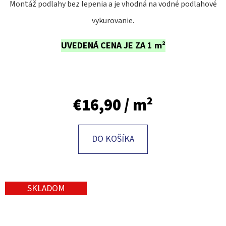
E
Montáž podlahy bez lepenia a je vhodná na vodné podlahové
T
vykurovanie.
E
UVEDENÁ CENA JE ZA 1 m²
N
Á
J
S
€16,90
/ m²
Ť
?
DO KOŠÍKA
SKLADOM
HĽADAŤ