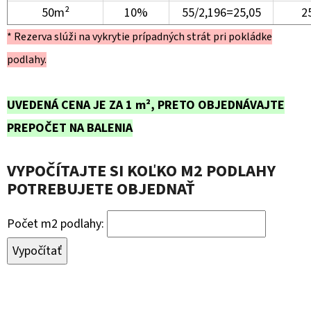
50m²
10%
55/2,196=25,05
2
* Rezerva slúži na vykrytie prípadných strát pri pokládke
podlahy.
UVEDENÁ CENA JE ZA 1 m², PRETO OBJEDNÁVAJTE
PREPOČET NA BALENIA
VYPOČÍTAJTE SI KOĽKO M2 PODLAHY
POTREBUJETE OBJEDNAŤ
Počet m2 podlahy:
Vypočítať