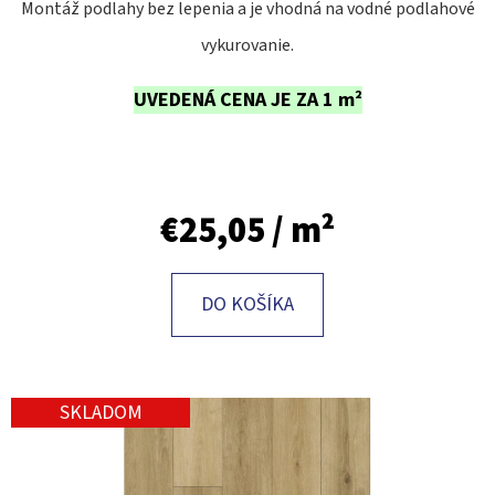
E
Montáž podlahy bez lepenia a je vhodná na vodné podlahové
T
vykurovanie.
E
UVEDENÁ CENA JE ZA 1 m²
N
Á
J
S
€25,05
/ m²
Ť
?
DO KOŠÍKA
SKLADOM
HĽADAŤ