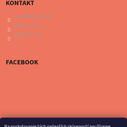
KONTAKT
mareti
@
mareti.sk
0903 721 722
0903 721 722
FACEBOOK
Na poskytovanie tých najlepších skúseností používame