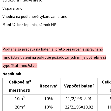
Štruktúra: hlboké drevo
V špára: áno
Vhodná na podlahové vykurovanie: áno
Montáž: bez lepenia, zámok I4F
Podlaha sa predáva na balenia, preto pre určenie správneho
množstva balení na pokrytie požadovaných m² je potrebné si
vypočítať množstvo.
Napríklad:
Celkové m²
Celk
Rezerva*
Výpočet balení
miestnosti
10m²
10%
11/2,196=5,01
5
20m²
10%
22/2,196=10,02
1