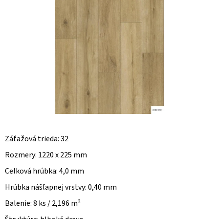
O
D
P
O
R
Ú
Č
A
M
E
Záťažová trieda: 32
Rozmery: 1220 x 225 mm
Celková hrúbka: 4,0 mm
Hrúbka nášľapnej vrstvy: 0,40 mm
Balenie: 8 ks / 2,196 m²