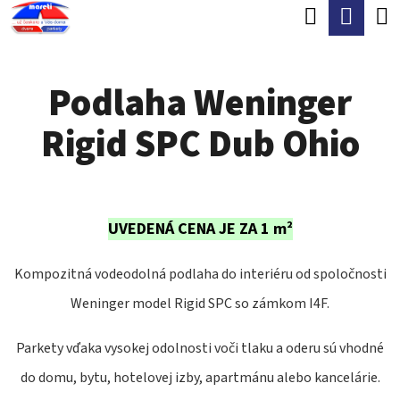
K
Hľadať
Nák
Prejsť
O
Späť
Späť
na
koší
Š
obsah
Podlaha Weninger
Í
Č
K
Rigid SPC Dub Ohio
O
P
O
T
UVEDENÁ CENA JE ZA 1 m²
R
Kompozitná vodeodolná podlaha do interiéru od spoločnosti
E
Weninger model Rigid SPC so zámkom I4F.
B
U
Parkety vďaka vysokej odolnosti voči tlaku a oderu sú vhodné
J
do domu, bytu, hotelovej izby, apartmánu alebo kancelárie.