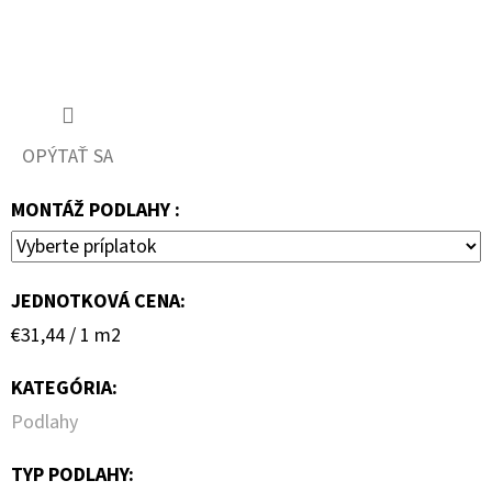
OPÝTAŤ SA
MONTÁŽ PODLAHY :
JEDNOTKOVÁ CENA:
Jednotková
€31,44 / 1 m2
cena:
KATEGÓRIA
:
Podlahy
TYP PODLAHY
: