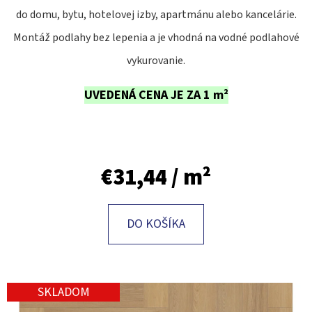
E
do domu, bytu, hotelovej izby, apartmánu alebo kancelárie.
T
Montáž podlahy bez lepenia a je vhodná na vodné podlahové
E
vykurovanie.
N
Á
UVEDENÁ CENA JE ZA 1 m²
J
S
Ť
€31,44
/ m²
?
DO KOŠÍKA
HĽADAŤ
SKLADOM