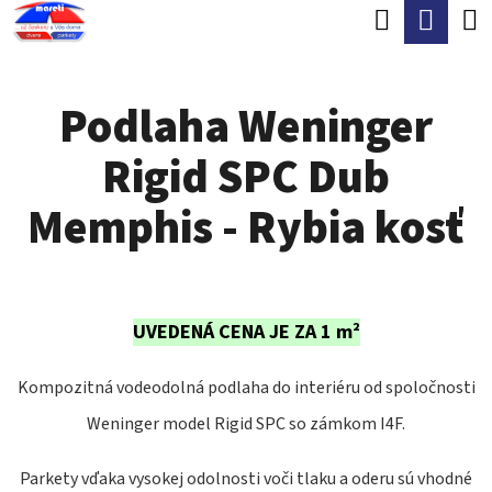
K
Hľadať
Nák
Prejsť
O
Späť
Späť
na
koší
Š
obsah
Podlaha Weninger
Í
Č
K
Rigid SPC Dub
O
P
Memphis - Rybia kosť
O
T
R
UVEDENÁ CENA JE ZA 1 m²
E
B
Kompozitná vodeodolná podlaha do interiéru od spoločnosti
U
Weninger model Rigid SPC so zámkom I4F.
J
Parkety vďaka vysokej odolnosti voči tlaku a oderu sú vhodné