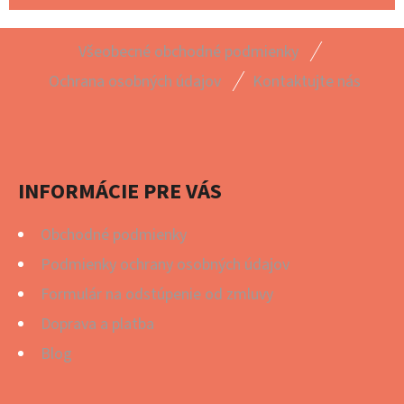
Z
Všeobecné obchodné podmienky
Á
Ochrana osobných údajov
Kontaktujte nás
P
Ä
T
I
INFORMÁCIE PRE VÁS
E
Obchodné podmienky
Podmienky ochrany osobných údajov
Formulár na odstúpenie od zmluvy
Doprava a platba
Blog