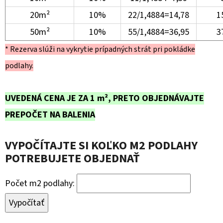
20m²
10%
22/1,4884=14,78
1
50m²
10%
55/1,4884=36,95
3
* Rezerva slúži na vykrytie prípadných strát pri pokládke
podlahy.
UVEDENÁ CENA JE ZA 1 m², PRETO OBJEDNÁVAJTE
PREPOČET NA BALENIA
VYPOČÍTAJTE SI KOĽKO M2 PODLAHY
POTREBUJETE OBJEDNAŤ
Počet m2 podlahy:
Vypočítať