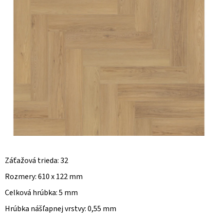
O
D
P
O
R
Ú
Č
A
M
E
Záťažová trieda: 32
Rozmery: 610 x 122 mm
Celková hrúbka: 5 mm
Hrúbka nášľapnej vrstvy: 0,55 mm