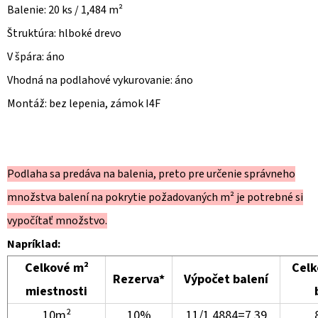
Balenie: 20 ks / 1,484 m²
Štruktúra: hlboké drevo
V špára: áno
Vhodná na podlahové vykurovanie: áno
Montáž: bez lepenia, zámok I4F
Podlaha sa predáva na balenia, preto pre určenie správneho
množstva balení na pokrytie požadovaných m² je potrebné si
vypočítať množstvo.
Napríklad:
Celkové m²
Celk
Rezerva*
Výpočet balení
miestnosti
10m²
10%
11/1,4884=7,39
8