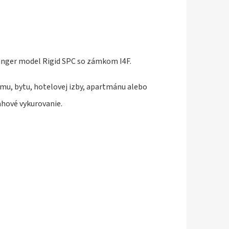
inger model Rigid SPC so zámkom I4F.
omu, bytu, hotelovej izby, apartmánu alebo
ahové vykurovanie.