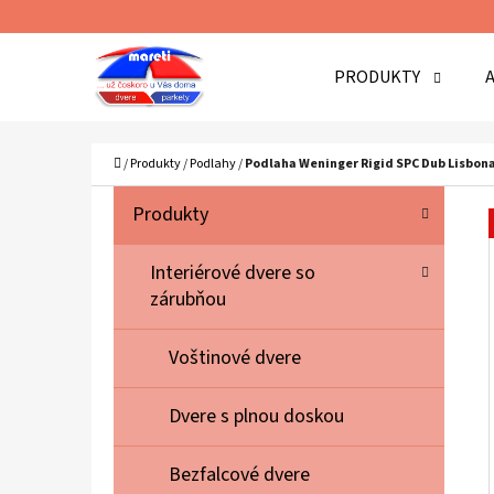
K
Prejsť
O
Späť
Späť
na
PRODUKTY
Š
do
do
obsah
Í
obchodu
obchodu
Č
K
Domov
/
Produkty
/
Podlahy
/
Podlaha Weninger Rigid SPC Dub Lisbon
B
K
Preskočiť
Produkty
A
O
kategórie
T
Č
Interiérové dvere so
E
zárubňou
N
G
Ó
Ý
Voštinové dvere
R
P
I
A
Dvere s plnou doskou
E
N
Bezfalcové dvere