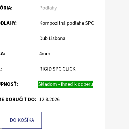
ÓRIA
:
Podlahy
ODLAHY
:
Kompozitná podlaha SPC
:
Dub Lisbona
KA
:
4mm
L
:
RIGID SPC CLICK
PNOSŤ:
Skladom - ihneď k odberu
E DORUČIŤ DO:
12.8.2026
DO KOŠÍKA