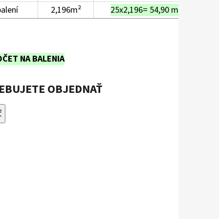
balení
2,196m²
25x2,196= 54,90 m²
OČET NA BALENIA
REBUJETE OBJEDNAŤ
ť