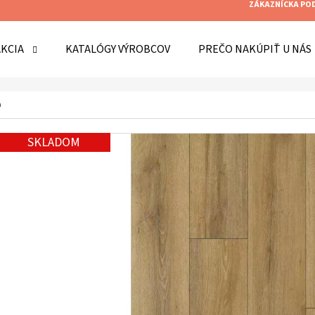
ZÁKAZNÍCKA PO
AKCIA
KATALÓGY VÝROBCOV
PREČO NAKÚPIŤ U NÁS
O POTREBUJETE NÁJSŤ?
a
SKLADOM
HĽADAŤ
ODPORÚČAME