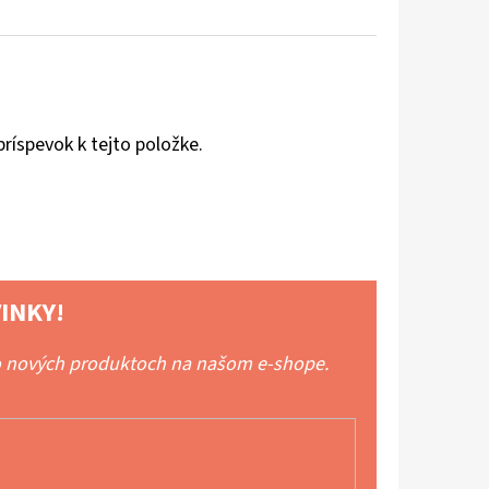
príspevok k tejto položke.
INKY!
 o nových produktoch na našom e-shope.