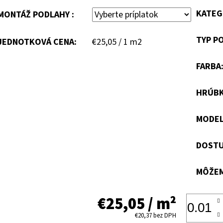
KATEG
MONTÁŽ PODLAHY :
TYP P
Jednotková
JEDNOTKOVÁ CENA:
€25,05 / 1 m2
cena:
FARBA
HRÚB
MODE
DOSTU
MÔŽEM
€25,05
/ m²
€20,37
bez DPH