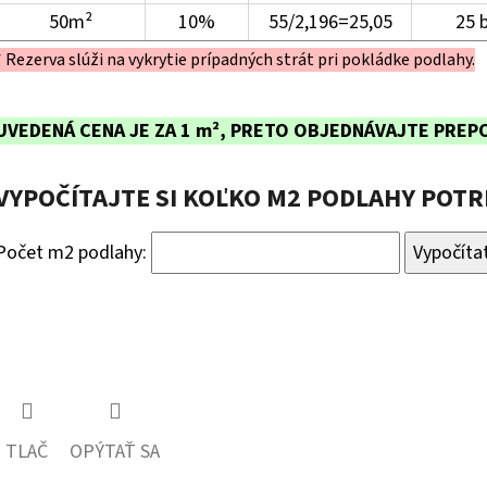
50m²
10%
55/2,196=25,05
25 
* Rezerva slúži na vykrytie prípadných strát pri pokládke podlahy.
UVEDENÁ CENA JE ZA 1 m², PRETO OBJEDNÁVAJTE PREP
VYPOČÍTAJTE SI KOĽKO M2 PODLAHY POT
Počet m2 podlahy:
Vypočíta
TLAČ
OPÝTAŤ SA