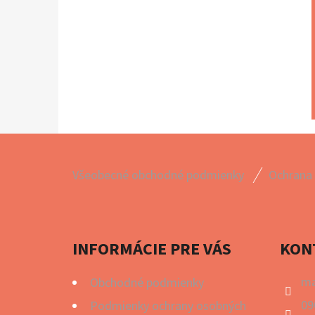
Z
Všeobecné obchodné podmienky
Ochrana
Á
P
Ä
INFORMÁCIE PRE VÁS
KON
T
I
ma
Obchodné podmienky
E
09
Podmienky ochrany osobných