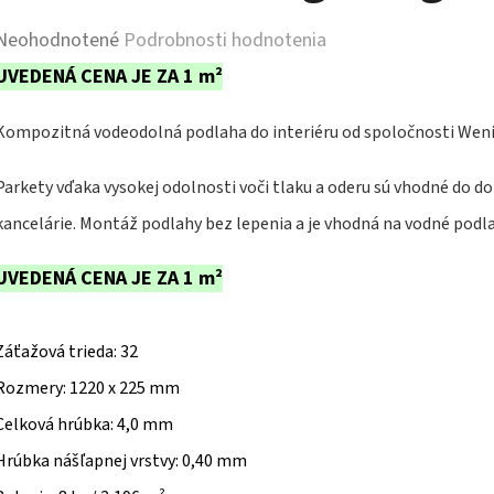
Priemerné
Neohodnotené
Podrobnosti hodnotenia
hodnotenie
UVEDENÁ CENA JE ZA 1 m²
produktu
Kompozitná vodeodolná podlaha do interiéru od spoločnosti Wen
je
0,0
Parkety vďaka vysokej odolnosti voči tlaku a oderu sú vhodné do d
z
kancelárie. Montáž podlahy bez lepenia a je vhodná na vodné podl
5
UVEDENÁ CENA JE ZA 1 m²
hviezdičiek.
Záťažová trieda: 32
Rozmery: 1220 x 225 mm
Celková hrúbka: 4,0 mm
Hrúbka nášľapnej vrstvy: 0,40 mm