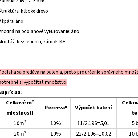
Balenie: 8 ks / 2,196 m²
Štruktúra: hlboké drevo
V špára: áno
Vhodná na podlahové vykurovanie: áno
Montáž: bez lepenia, zámok I4F
Podlaha sa predáva na balenia, preto pre určenie správneho množ
potrebné si vypočítať množstvo.
Napríklad:
Celkové m²
Celkov
Rezerva*
Výpočet balení
miestnosti
ba
10m²
10%
11/2,196=5,01
5 b
20m²
10%
22/2,196=10,02
10 