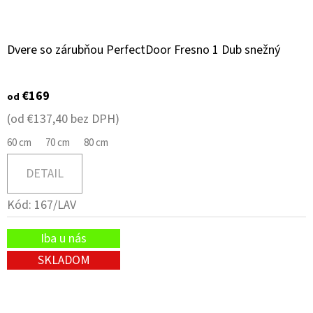
Dvere so zárubňou PerfectDoor Fresno 1 Dub snežný
€169
od
(od €137,40 bez DPH)
60 cm
70 cm
80 cm
DETAIL
Kód:
167/LAV
Iba u nás
SKLADOM