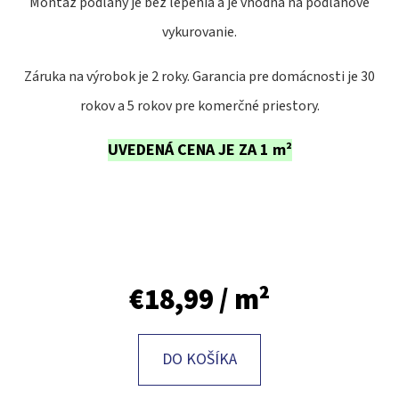
Montáž podlahy je bez lepenia a je vhodná na podlahové
vykurovanie.
O
D
Záruka na výrobok je 2 roky. Garancia pre domácnosti je 30
P
O
rokov a 5 rokov pre komerčné priestory.
R
UVEDENÁ CENA JE ZA 1 m²
Ú
Č
A
M
E
€18,99
/ m²
DO KOŠÍKA