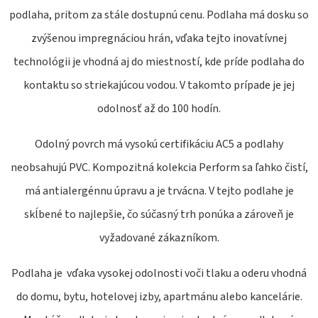
E
podlaha, pritom za stále dostupnú cenu. Podlaha má dosku so
T
zvýšenou impregnáciou hrán, vďaka tejto inovatívnej
E
technológii je vhodná aj do miestností, kde príde podlaha do
N
kontaktu so striekajúcou vodou. V takomto prípade je jej
Á
odolnosť až do 100 hodín.
J
S
Odolný povrch má vysokú certifikáciu AC5 a podlahy
Ť
neobsahujú PVC. Kompozitná kolekcia Perform sa ľahko čistí,
?
má antialergénnu úpravu a je trvácna. V tejto podlahe je
skĺbené to najlepšie, čo súčasný trh ponúka a zároveň je
vyžadované zákazníkom.
Podlaha je vďaka vysokej odolnosti voči tlaku a oderu vhodná
HĽADAŤ
do domu, bytu, hotelovej izby, apartmánu alebo kancelárie.