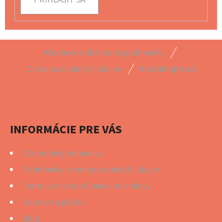
Z
Všeobecné obchodné podmienky
Á
Ochrana osobných údajov
Kontaktujte nás
P
Ä
T
I
INFORMÁCIE PRE VÁS
E
Obchodné podmienky
Podmienky ochrany osobných údajov
Formulár na odstúpenie od zmluvy
Doprava a platba
Blog