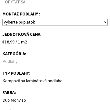
OPÝTAŤ SA
MONTÁŽ PODLAHY :
JEDNOTKOVÁ CENA:
Jednotková
€18,99 / 1 m2
cena:
KATEGÓRIA
:
Podlahy
TYP PODLAHY
:
Kompozitná laminátová podlaha
FARBA
:
Dub Monviso