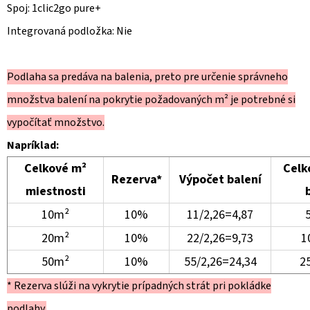
Spoj: 1clic2go pure+
Integrovaná podložka: Nie
Podlaha sa predáva na balenia, preto pre určenie správneho
množstva balení na pokrytie požadovaných m² je potrebné si
vypočítať množstvo.
Napríklad:
Celkové m²
Celk
Rezerva*
Výpočet balení
miestnosti
10m²
10%
11/2,26=4,87
5
20m²
10%
22/2,26=9,73
10
50m²
10%
55/2,26=24,34
25
* Rezerva slúži na vykrytie prípadných strát pri pokládke
podlahy.