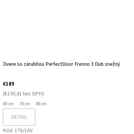
Dvere so zárubňou PerfectDoor Fresno 3 Dub snežný
€185
(€150,41 bez DPH)
60 cm
70 cm
80 cm
DETAIL
Kód:
176/LAV