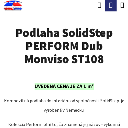
K
Hľadať
Nák
Prejsť
O
Späť
Späť
na
koší
Š
obsah
Podlaha SolidStep
Í
Č
K
PERFORM Dub
O
P
Monviso ST108
O
T
R
UVEDENÁ CENA JE ZA 1 m²
E
B
Kompozitná podlaha do interiéru od spoločnosti SolidStep je
U
vyrobená v Nemecku.
J
Kolekcia Perform plní to, čo znamená jej názov - výkonná