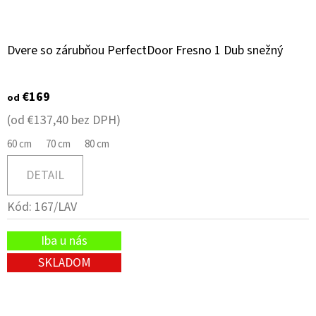
Dvere so zárubňou PerfectDoor Fresno 1 Dub snežný
€169
od
(od €137,40 bez DPH)
60 cm
70 cm
80 cm
DETAIL
Kód:
167/LAV
Iba u nás
SKLADOM