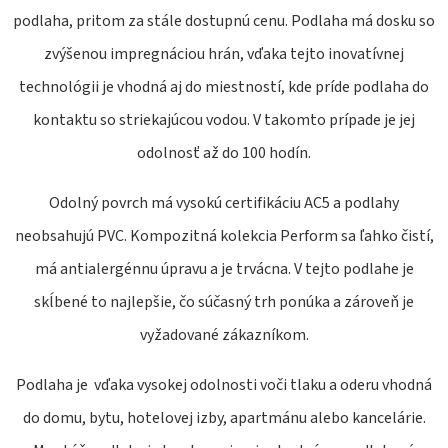
E
podlaha, pritom za stále dostupnú cenu. Podlaha má dosku so
T
zvýšenou impregnáciou hrán, vďaka tejto inovatívnej
E
technológii je vhodná aj do miestností, kde príde podlaha do
N
kontaktu so striekajúcou vodou. V takomto prípade je jej
Á
odolnosť až do 100 hodín.
J
S
Odolný povrch má vysokú certifikáciu AC5 a podlahy
Ť
neobsahujú PVC. Kompozitná kolekcia Perform sa ľahko čistí,
?
má antialergénnu úpravu a je trvácna. V tejto podlahe je
skĺbené to najlepšie, čo súčasný trh ponúka a zároveň je
vyžadované zákazníkom.
Podlaha je vďaka vysokej odolnosti voči tlaku a oderu vhodná
HĽADAŤ
do domu, bytu, hotelovej izby, apartmánu alebo kancelárie.