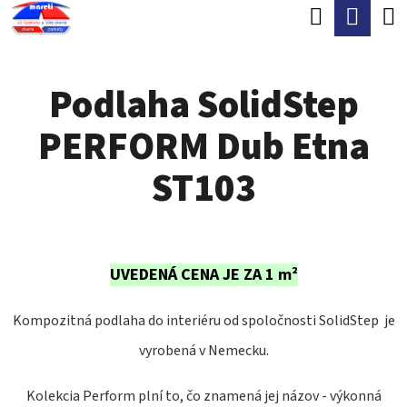
K
Hľadať
Nák
Prejsť
O
Späť
Späť
na
koší
Š
obsah
Podlaha SolidStep
Í
Č
K
PERFORM Dub Etna
O
P
ST103
O
T
R
UVEDENÁ CENA JE ZA 1 m²
E
B
Kompozitná podlaha do interiéru od spoločnosti SolidStep je
U
vyrobená v Nemecku.
J
Kolekcia Perform plní to, čo znamená jej názov - výkonná