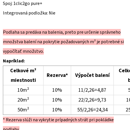
Spoj: 1clic2go pure+
Integrovaná podložka: Nie
Podlaha sa predáva na balenia, preto pre určenie správneho
množstva balení na pokrytie požadovaných m² je potrebné si
vypočítať množstvo.
Napríklad:
Celkové m²
Celk
Rezerva*
Výpočet balení
miestnosti
10m²
10%
11/2,26=4,87
5
20m²
10%
22/2,26=9,73
10
50m²
10%
55/2,26=24,34
25
* Rezerva slúži na vykrytie prípadných strát pri pokládke
podlahy.