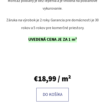
Montáž podlahy je bez lepenia a je vhodná na podlahové
vykurovanie.
O
D
Záruka na výrobok je 2 roky. Garancia pre domácnosti je 30
P
O
rokov a 5 rokov pre komerčné priestory.
R
UVEDENÁ CENA JE ZA 1 m²
Ú
Č
A
M
E
€18,99
/ m²
DO KOŠÍKA