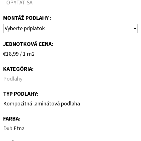
OPÝTAŤ SA
MONTÁŽ PODLAHY :
JEDNOTKOVÁ CENA:
Jednotková
€18,99 / 1 m2
cena:
KATEGÓRIA
:
Podlahy
TYP PODLAHY
:
Kompozitná laminátová podlaha
FARBA
:
Dub Etna