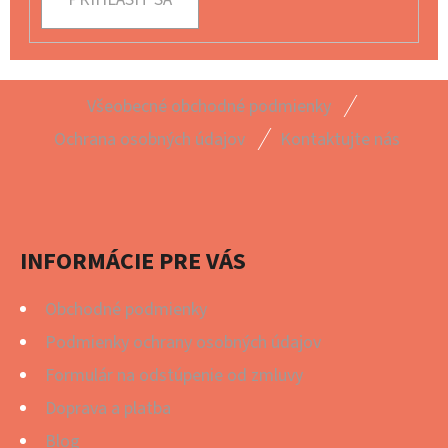
Z
Všeobecné obchodné podmienky
Á
Ochrana osobných údajov
Kontaktujte nás
P
Ä
T
I
INFORMÁCIE PRE VÁS
E
Obchodné podmienky
Podmienky ochrany osobných údajov
Formulár na odstúpenie od zmluvy
Doprava a platba
Blog