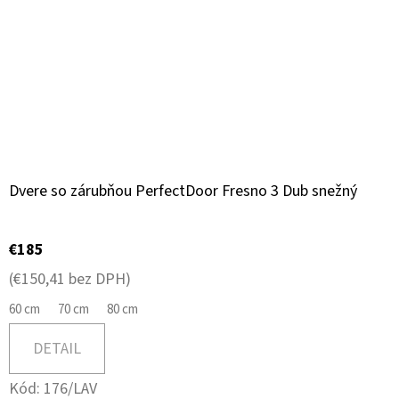
Dvere so zárubňou PerfectDoor Fresno 3 Dub snežný
€185
(€150,41 bez DPH)
60 cm
70 cm
80 cm
DETAIL
Kód:
176/LAV