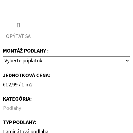
OPÝTAŤ SA
MONTÁŽ PODLAHY :
JEDNOTKOVÁ CENA:
Jednotková
€12,99 / 1 m2
cena:
KATEGÓRIA
:
Podlahy
TYP PODLAHY
:
Laminátová podlaha