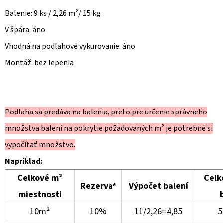
Balenie: 9 ks / 2,26 m²/ 15 kg
V špára: áno
Vhodná na podlahové vykurovanie: áno
Montáž: bez lepenia
Podlaha sa predáva na balenia, preto pre určenie správneho
množstva balení na pokrytie požadovaných m² je potrebné si
vypočítať množstvo.
Napríklad:
Celkové m²
Celk
Rezerva*
Výpočet balení
miestnosti
10m²
10%
11/2,26=4,85
5