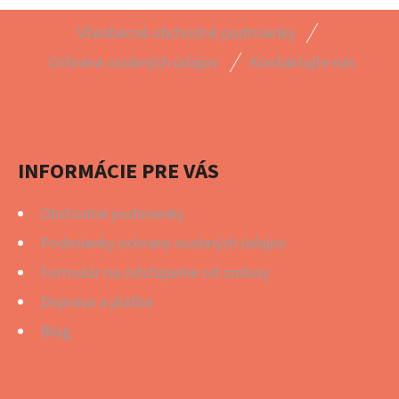
Z
Všeobecné obchodné podmienky
Á
Ochrana osobných údajov
Kontaktujte nás
P
Ä
T
I
INFORMÁCIE PRE VÁS
E
Obchodné podmienky
Podmienky ochrany osobných údajov
Formulár na odstúpenie od zmluvy
Doprava a platba
Blog