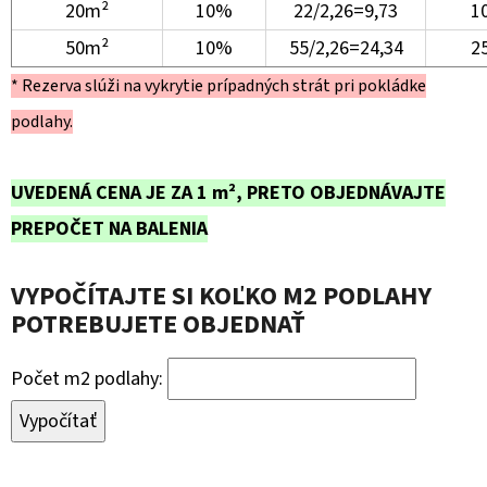
20m²
10%
22/2,26=9,73
10
50m²
10%
55/2,26=24,34
25
* Rezerva slúži na vykrytie prípadných strát pri pokládke
podlahy.
UVEDENÁ CENA JE ZA 1 m², PRETO OBJEDNÁVAJTE
PREPOČET NA BALENIA
VYPOČÍTAJTE SI KOĽKO M2 PODLAHY
POTREBUJETE OBJEDNAŤ
Počet m2 podlahy:
Vypočítať