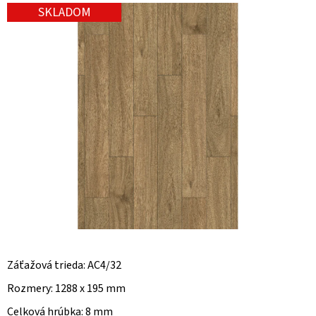
SKLADOM
O
D
P
O
R
Ú
Č
A
M
E
Záťažová trieda: AC4/32
Rozmery: 1288 x 195 mm
Celková hrúbka: 8 mm