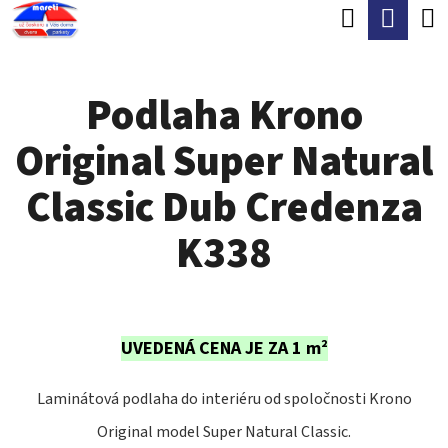
K
Hľadať
Nák
Prejsť
O
Späť
Späť
na
koší
Š
obsah
Podlaha Krono
Í
Č
K
Original Super Natural
O
P
Classic Dub Credenza
O
K338
T
R
E
UVEDENÁ CENA JE ZA 1 m²
B
U
Laminátová podlaha do interiéru od spoločnosti Krono
J
Original model Super Natural Classic.