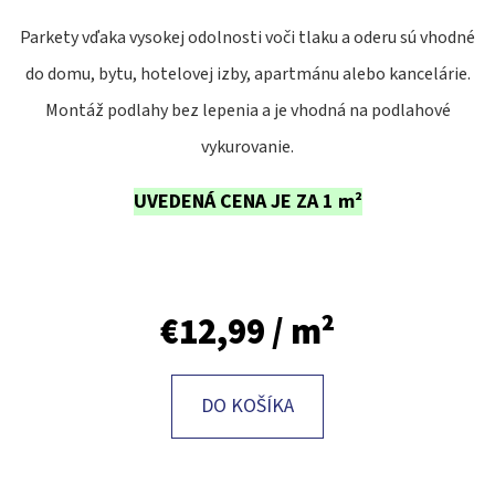
E
T
Parkety vďaka vysokej odolnosti voči tlaku a oderu sú vhodné
E
do domu, bytu, hotelovej izby, apartmánu alebo kancelárie.
N
Montáž podlahy bez lepenia a je vhodná na podlahové
Á
vykurovanie.
J
UVEDENÁ CENA JE ZA 1 m²
S
Ť
?
€12,99
/ m²
DO KOŠÍKA
HĽADAŤ