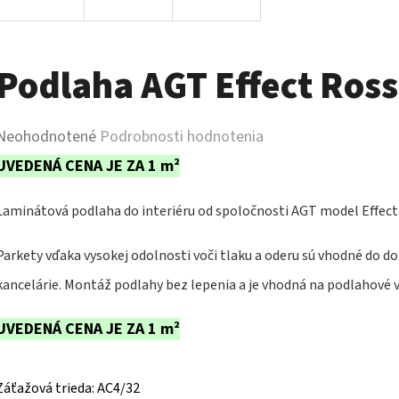
Podlaha AGT Effect Ros
Priemerné
Neohodnotené
Podrobnosti hodnotenia
hodnotenie
UVEDENÁ CENA JE ZA 1 m²
produktu
Laminátová podlaha do interiéru od spoločnosti AGT model Effec
je
0,0
Parkety vďaka vysokej odolnosti voči tlaku a oderu sú vhodné do d
z
kancelárie. Montáž podlahy bez lepenia a je vhodná na podlahové 
5
UVEDENÁ CENA JE ZA 1 m²
hviezdičiek.
Záťažová trieda: AC4/32