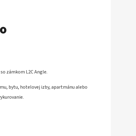
so
t so zámkom L2C Angle.
omu, bytu, hotelovej izby, apartmánu alebo
vykurovanie.