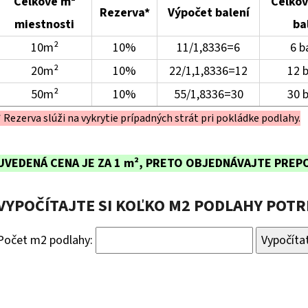
Celkové m²
Celkov
Rezerva*
Výpočet balení
miestnosti
ba
10m²
10%
11/1,8336=6
6 b
20m²
10%
22/1,1,8336=12
12 b
50m²
10%
55/1,8336=30
30 b
* Rezerva slúži na vykrytie prípadných strát pri pokládke podlahy.
UVEDENÁ CENA JE ZA 1 m², PRETO OBJEDNÁVAJTE PREP
VYPOČÍTAJTE SI KOĽKO M2 PODLAHY POT
Počet m2 podlahy:
Vypočíta