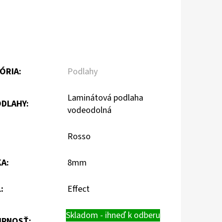
ÓRIA
:
Podlahy
Laminátová podlaha
ODLAHY
:
vodeodolná
:
Rosso
KA
:
8mm
L
:
Effect
Skladom - ihneď k odberu
PNOSŤ: