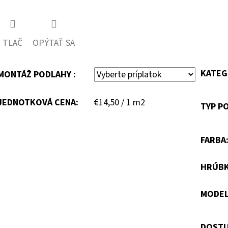
TLAČ
OPÝTAŤ SA
KATEG
MONTÁŽ PODLAHY :
Jednotková
JEDNOTKOVÁ CENA:
€14,50 / 1 m2
TYP P
cena:
FARBA
HRÚB
MODE
DOSTU