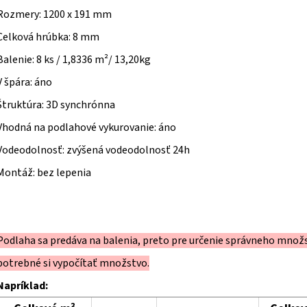
Rozmery: 1200 x 191 mm
Celková hrúbka: 8 mm
Balenie: 8 ks / 1,8336 m²/ 13,20kg
V špára: áno
Štruktúra: 3D synchrónna
Vhodná na podlahové vykurovanie: áno
Vodeodolnosť: zvýšená vodeodolnosť 24h
Montáž: bez lepenia
Podlaha sa predáva na balenia, preto pre určenie správneho množ
potrebné si vypočítať množstvo.
Napríklad: