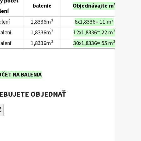
ý počet
balenie
Objednávajte m²
lení
alení
1,8336m²
6x1,8336= 11 m²
alení
1,8336m²
12x1,8336= 22 m²
alení
1,8336m²
30x1,8336= 55 m²
OČET NA BALENIA
REBUJETE OBJEDNAŤ
ť