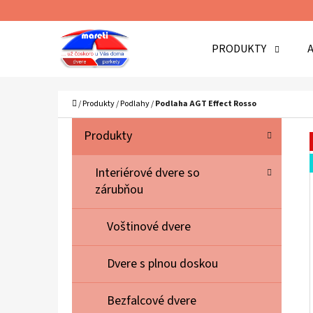
K
Prejsť
O
Späť
Späť
na
PRODUKTY
Š
do
do
obsah
Í
obchodu
obchodu
Č
K
Domov
/
Produkty
/
Podlahy
/
Podlaha AGT Effect Rosso
B
K
Preskočiť
Produkty
A
O
kategórie
T
Č
Interiérové dvere so
E
zárubňou
N
G
Ó
Ý
Voštinové dvere
R
P
I
A
Dvere s plnou doskou
E
N
Bezfalcové dvere