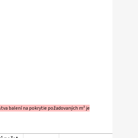
stva balení na pokrytie požadovaných m² je