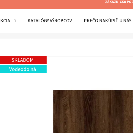
ZÁKAZNÍCKA PO
AKCIA
KATALÓGY VÝROBCOV
PREČO NAKÚPIŤ U NÁS
O POTREBUJETE NÁJSŤ?
SKLADOM
HĽADAŤ
Vodeodolná
ODPORÚČAME