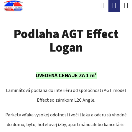
K
Hľadať
Nák
Prejsť
O
Späť
Späť
na
koší
Š
obsah
Podlaha AGT Effect
Í
Č
K
Logan
O
P
O
T
UVEDENÁ CENA JE ZA 1 m²
R
Laminátová podlaha do interiéru od spoločnosti AGT model
E
Effect so zámkom L2C Angle.
B
U
Parkety vďaka vysokej odolnosti voči tlaku a oderu sú vhodné
J
do domu, bytu, hotelovej izby, apartmánu alebo kancelárie.