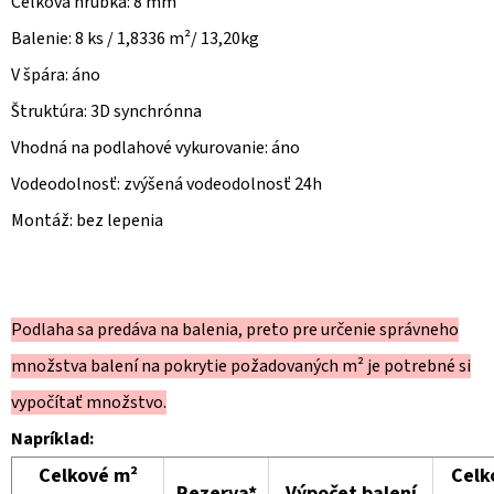
Celková hrúbka: 8 mm
Balenie: 8 ks / 1,8336 m²/ 13,20kg
V špára: áno
Štruktúra: 3D synchrónna
Vhodná na podlahové vykurovanie: áno
Vodeodolnosť: zvýšená vodeodolnosť 24h
Montáž: bez lepenia
Podlaha sa predáva na balenia, preto pre určenie správneho
množstva balení na pokrytie požadovaných m² je potrebné si
vypočítať množstvo.
Napríklad:
Celkové m²
Celk
Rezerva*
Výpočet balení