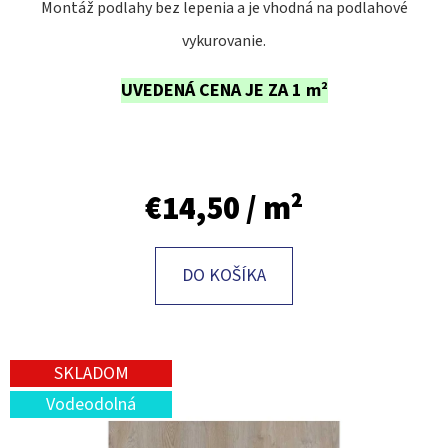
E
Montáž podlahy bez lepenia a je vhodná na podlahové
T
vykurovanie.
E
UVEDENÁ CENA JE ZA 1 m²
N
Á
J
S
€14,50
/ m²
Ť
?
DO KOŠÍKA
SKLADOM
HĽADAŤ
Vodeodolná