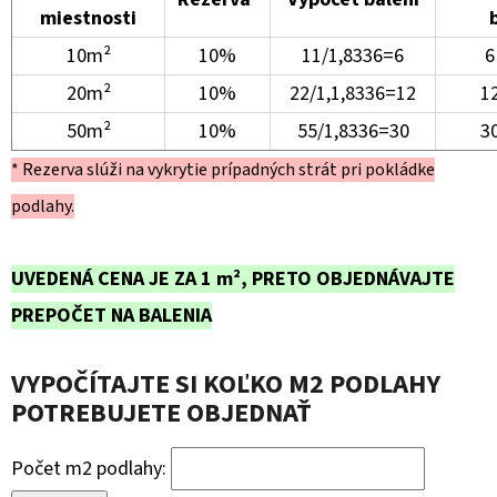
miestnosti
10m²
10%
11/1,8336=6
6
20m²
10%
22/1,1,8336=12
12
50m²
10%
55/1,8336=30
30
* Rezerva slúži na vykrytie prípadných strát pri pokládke
podlahy.
UVEDENÁ CENA JE ZA 1 m², PRETO OBJEDNÁVAJTE
PREPOČET NA BALENIA
VYPOČÍTAJTE SI KOĽKO M2 PODLAHY
POTREBUJETE OBJEDNAŤ
Počet m2 podlahy: