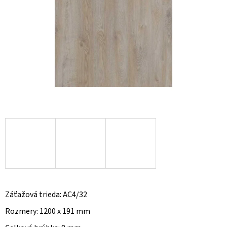
O
D
P
O
R
Ú
Č
A
M
E
Záťažová trieda: AC4/32
Rozmery: 1200 x 191 mm