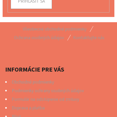
PRIHLÁSIŤ SA
Z
Všeobecné obchodné podmienky
Á
Ochrana osobných údajov
Kontaktujte nás
P
Ä
T
I
INFORMÁCIE PRE VÁS
E
Obchodné podmienky
Podmienky ochrany osobných údajov
Formulár na odstúpenie od zmluvy
Doprava a platba
Blog