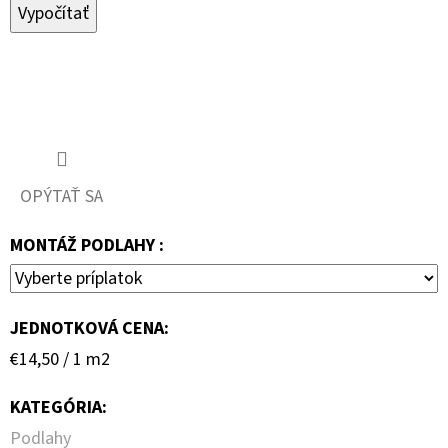
Vypočítať
OPÝTAŤ SA
MONTÁŽ PODLAHY :
JEDNOTKOVÁ CENA:
Jednotková
€14,50 / 1 m2
cena:
KATEGÓRIA
:
Podlahy