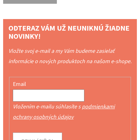
ODTERAZ VÁM UŽ NEUNIKNÚ ŽIADNE
NOVINKY!
Vložte svoj e-mail a my Vám budeme zasielať
informácie o nových produktoch na našom e-shope.
Email
Vložením e-mailu súhlasíte s
podmienkami
ochrany osobných údajov