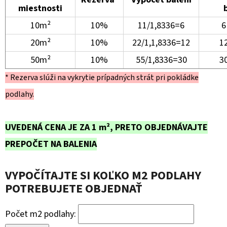
miestnosti
10m²
10%
11/1,8336=6
6
20m²
10%
22/1,1,8336=12
12
50m²
10%
55/1,8336=30
30
* Rezerva slúži na vykrytie prípadných strát pri pokládke
podlahy.
UVEDENÁ CENA JE ZA 1 m², PRETO OBJEDNÁVAJTE
PREPOČET NA BALENIA
VYPOČÍTAJTE SI KOĽKO M2 PODLAHY
POTREBUJETE OBJEDNAŤ
Počet m2 podlahy: