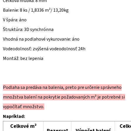
Celková hrúbka: 8 mm
Balenie: 8 ks / 1,8336 m²/ 13,20kg
V špára: áno
Štruktúra: 3D synchrónna
Vhodná na podlahové vykurovanie: áno
Vodeodolnosť: zvýšená vodeodolnosť 24h
Montáž: bez lepenia
Podlaha sa predáva na balenia, preto pre určenie správneho
množstva balení na pokrytie požadovaných m² je potrebné si
vypočítať množstvo.
Napríklad:
Celkové m²
Celk
Rezerva*
Výpočet balení