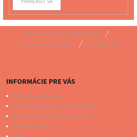
PRIHLÁSIŤ SA
Z
Všeobecné obchodné podmienky
Á
Ochrana osobných údajov
Kontaktujte nás
P
Ä
T
I
INFORMÁCIE PRE VÁS
E
Obchodné podmienky
Podmienky ochrany osobných údajov
Formulár na odstúpenie od zmluvy
Doprava a platba
Blog