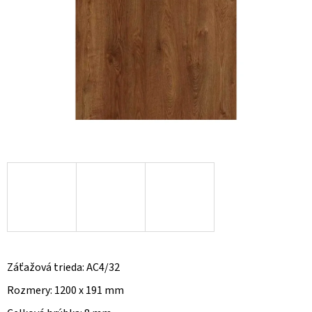
O
D
P
O
R
Ú
Č
A
M
E
Záťažová trieda: AC4/32
Rozmery: 1200 x 191 mm