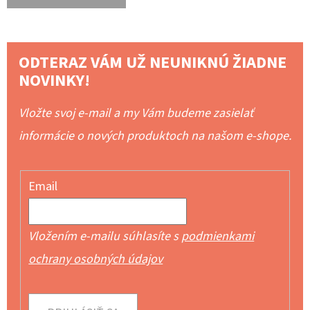
ODTERAZ VÁM UŽ NEUNIKNÚ ŽIADNE
NOVINKY!
Vložte svoj e-mail a my Vám budeme zasielať
informácie o nových produktoch na našom e-shope.
Email
Vložením e-mailu súhlasíte s
podmienkami
ochrany osobných údajov