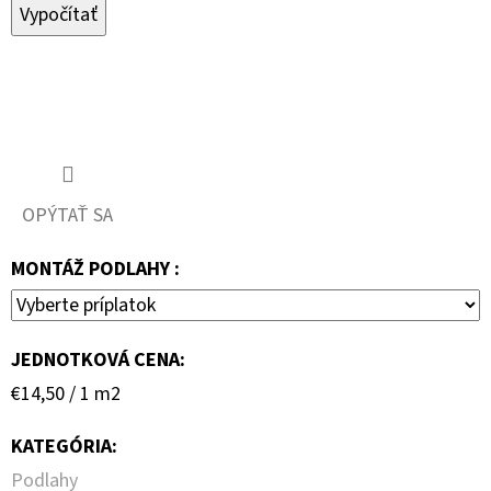
Vypočítať
OPÝTAŤ SA
MONTÁŽ PODLAHY :
JEDNOTKOVÁ CENA:
Jednotková
€14,50 / 1 m2
cena:
KATEGÓRIA
:
Podlahy