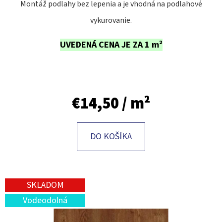
E
Montáž podlahy bez lepenia a je vhodná na podlahové
T
vykurovanie.
E
UVEDENÁ CENA JE ZA 1 m²
N
Á
J
S
€14,50
/ m²
Ť
?
DO KOŠÍKA
SKLADOM
HĽADAŤ
Vodeodolná