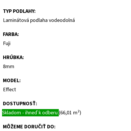
TYP PODLAHY
:
Laminátová podlaha vodeodolná
FARBA
:
Fuji
HRÚBKA
:
8mm
MODEL
:
Effect
DOSTUPNOSŤ:
Skladom - ihneď k odberu
(66,01 m²)
MÔŽEME DORUČIŤ DO: