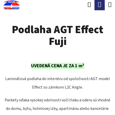
K
Hľadať
Nák
Prejsť
O
Späť
Späť
na
koší
Š
obsah
Podlaha AGT Effect
Í
Č
K
Fuji
O
P
O
T
UVEDENÁ CENA JE ZA 1 m²
R
Laminátová podlaha do interiéru od spoločnosti AGT model
E
Effect so zámkom L2C Angle.
B
U
Parkety vďaka vysokej odolnosti voči tlaku a oderu sú vhodné
J
do domu, bytu, hotelovej izby, apartmánu alebo kancelárie.