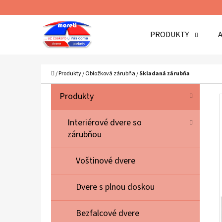
K
Prejsť
O
Späť
Späť
na
PRODUKTY
Š
do
do
obsah
Í
obchodu
obchodu
Č
K
Domov
/
Produkty
/
Obložková zárubňa
/
Skladaná zárubňa
B
K
Preskočiť
Produkty
A
O
kategórie
T
Č
Interiérové dvere so
E
zárubňou
N
G
Ó
Ý
Voštinové dvere
R
P
I
A
Dvere s plnou doskou
E
N
Bezfalcové dvere