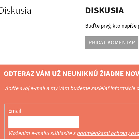
Diskusia
DISKUSIA
Buďte prvý, kto napíše 
PRIDAŤ KOMENTÁR
ODTERAZ VÁM UŽ NEUNIKNÚ ŽIADNE NOV
Vložte svoj e-mail a my Vám budeme zasielať informácie
Email
Vložením e-mailu súhlasíte s
podmienkami ochrany oso