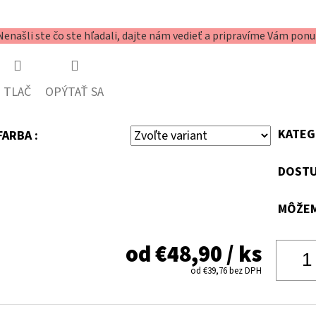
Nenašli ste čo ste hľadali, dajte nám vedieť a pripravíme Vám ponu
TLAČ
OPÝTAŤ SA
KATEG
FARBA :
DOSTU
MÔŽEM
od
€48,90
/ ks
od
€39,76
bez DPH