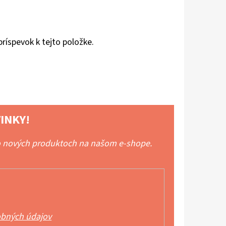
príspevok k tejto položke.
INKY!
 o nových produktoch na našom e-shope.
bných údajov