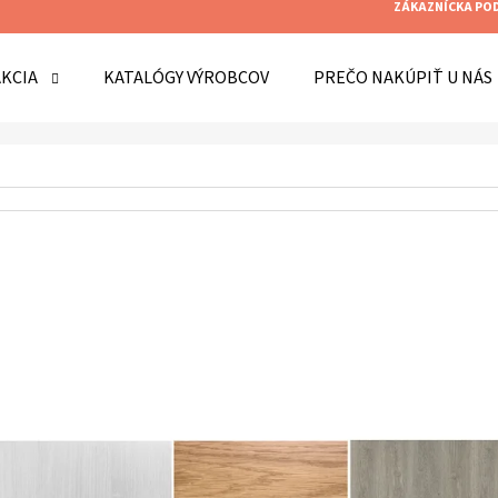
ZÁKAZNÍCKA PO
AKCIA
KATALÓGY VÝROBCOV
PREČO NAKÚPIŤ U NÁS
O POTREBUJETE NÁJSŤ?
HĽADAŤ
ODPORÚČAME