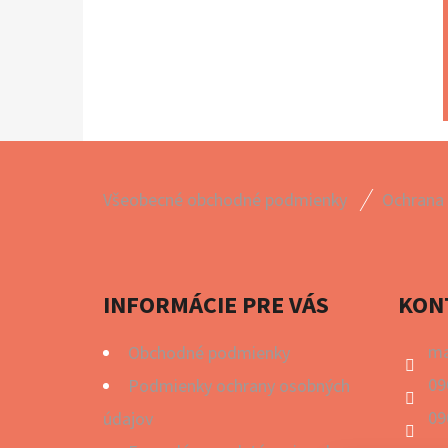
Z
Všeobecné obchodné podmienky
Ochrana
Á
P
Ä
INFORMÁCIE PRE VÁS
KON
T
I
ma
Obchodné podmienky
E
09
Podmienky ochrany osobných
09
údajov