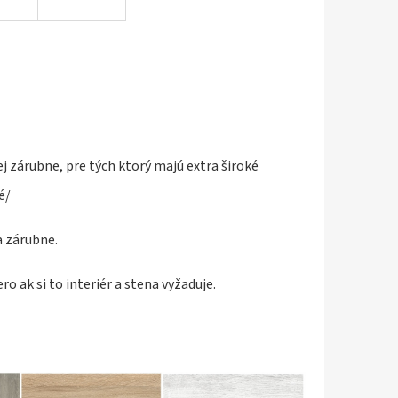
j zárubne, pre tých ktorý majú extra široké
é/
a zárubne.
 ak si to interiér a stena vyžaduje.