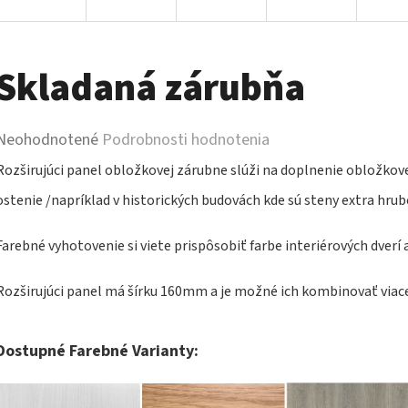
Skladaná zárubňa
Priemerné
Neohodnotené
Podrobnosti hodnotenia
hodnotenie
Rozširujúci panel obložkovej zárubne slúži na doplnenie obložkove
produktu
ostenie /napríklad v historických budovách kde sú steny extra hrub
je
Farebné vyhotovenie si viete prispôsobiť farbe interiérových dverí 
0,0
z
Rozširujúci panel má šírku 160mm a je možné ich kombinovať viacero
5
hviezdičiek.
Dostupné Farebné Varianty: