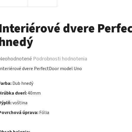
Interiérové dvere Perf
hnedý
Priemerné
Neohodnotené
Podrobnosti hodnotenia
hodnotenie
Interiérové dvere PerfectDoor model Uno
produktu
Farba:
Dub hnedý
je
Hrúbka dverí:
40mm
0,0
Výplň:
voština
z
Povrchová úprava:
Fólia
5
hviezdičiek.