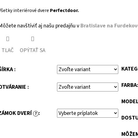
Všetky interiérové dvere
Perfectdoor.
Môžete navštíviť aj našu predajňu v
Bratislave na Furdekove
TLAČ
OPÝTAŤ SA
KATEG
ŠÍRKA :
FARBA
OTVÁRANIE :
MODE
ZÁMOK DVERÍ
:
?
DOSTU
MÔŽEM