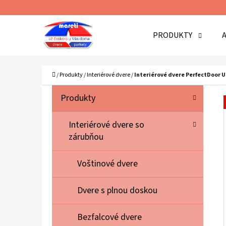
K
Prejsť
O
Späť
Späť
na
PRODUKTY
Š
do
do
obsah
Í
obchodu
obchodu
Č
K
Domov
/
Produkty
/
Interiérové dvere
/
Interiérové dvere PerfectDoor 
B
K
Preskočiť
Produkty
A
O
kategórie
T
Č
Interiérové dvere so
E
zárubňou
N
G
Ó
Ý
Voštinové dvere
R
P
I
A
Dvere s plnou doskou
E
N
Bezfalcové dvere