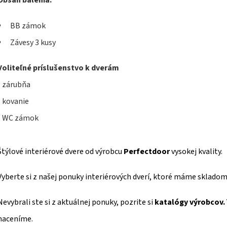
Obsah balenia:
BB zámok
Závesy 3 kusy
Voliteľné príslušenstvo k dverám
- zárubňa
- kovanie
- WC zámok
Štýlové interiérové dvere od výrobcu
Perfectdoor
vysokej kvality.
Vyberte si z našej ponuky interiérových dverí, ktoré máme skladom
Nevybrali ste si z aktuálnej ponuky, pozrite si
katalógy výrobcov.
naceníme.