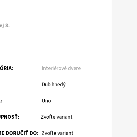
j 8.
ÓRIA
:
Interiérové dvere
:
Dub hnedý
L
:
Uno
PNOSŤ:
Zvoľte variant
E DORUČIŤ DO:
Zvoľte variant