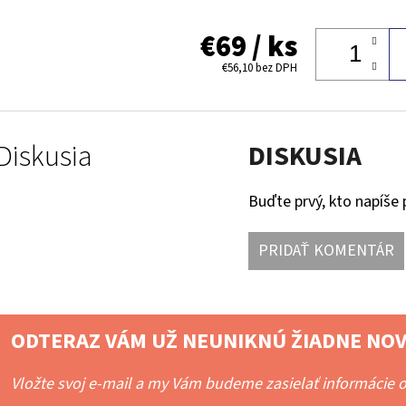
€69
/ ks
€56,10
bez DPH
Diskusia
DISKUSIA
Buďte prvý, kto napíše 
PRIDAŤ KOMENTÁR
ODTERAZ VÁM UŽ NEUNIKNÚ ŽIADNE NOV
Vložte svoj e-mail a my Vám budeme zasielať informácie