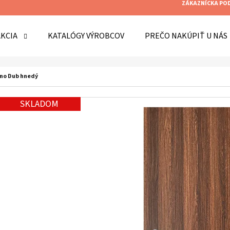
ZÁKAZNÍCKA PO
AKCIA
KATALÓGY VÝROBCOV
PREČO NAKÚPIŤ U NÁS
O POTREBUJETE NÁJSŤ?
Uno Dub hnedý
SKLADOM
HĽADAŤ
ODPORÚČAME