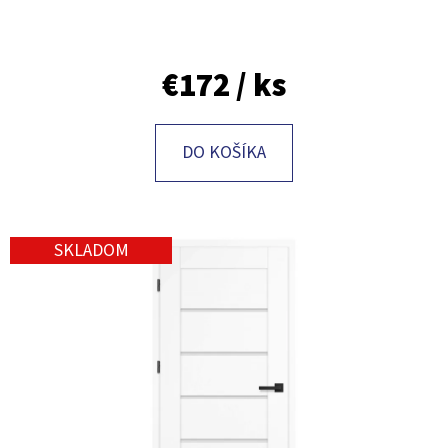
O
D
€172
/ ks
P
O
R
DO KOŠÍKA
Ú
Č
A
M
SKLADOM
E