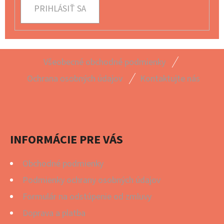
PRIHLÁSIŤ SA
Z
Všeobecné obchodné podmienky
Á
Ochrana osobných údajov
Kontaktujte nás
P
Ä
T
I
INFORMÁCIE PRE VÁS
E
Obchodné podmienky
Podmienky ochrany osobných údajov
Formulár na odstúpenie od zmluvy
Doprava a platba