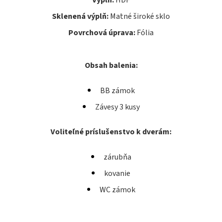
E
T
Sklenená výplň:
Matné široké sklo
E
Povrchová úprava:
Fólia
N
Á
Obsah balenia:
J
BB zámok
S
Závesy 3 kusy
Ť
?
Voliteľné príslušenstvo k dverám:
zárubňa
kovanie
WC zámok
HĽADAŤ