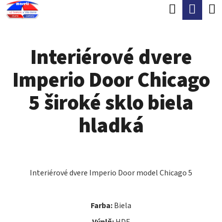
K
Hľadať
Nák
Prejsť
O
Späť
Späť
na
koší
Š
obsah
Interiérové dvere
Í
Č
K
Imperio Door Chicago
O
P
5 široké sklo biela
O
hladká
T
R
E
B
Interiérové dvere Imperio Door model Chicago 5
U
J
Farba:
Biela
Výplň:
HDF