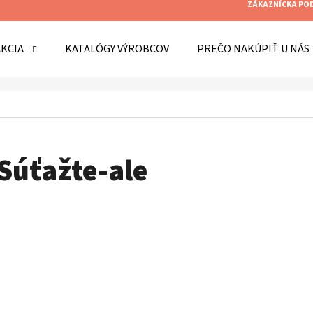
ZÁKAZNÍCKA PO
AKCIA
KATALÓGY VÝROBCOV
PREČO NAKÚPIŤ U NÁS
O POTREBUJETE NÁJSŤ?
HĽADAŤ
Súťažte-ale
ODPORÚČAME