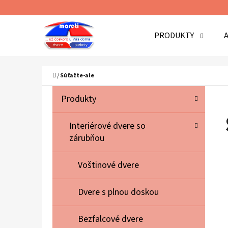
K
Prejsť
O
Späť
Späť
na
PRODUKTY
Š
do
do
obsah
Í
obchodu
obchodu
Č
K
Domov
/
Súťažte-ale
B
K
Preskočiť
Produkty
A
O
kategórie
T
Č
Interiérové dvere so
E
zárubňou
N
G
Ó
Ý
Voštinové dvere
R
P
I
A
Dvere s plnou doskou
E
N
Bezfalcové dvere