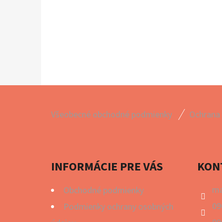
Z
Všeobecné obchodné podmienky
Ochrana
Á
P
Ä
INFORMÁCIE PRE VÁS
KON
T
I
ma
Obchodné podmienky
E
09
Podmienky ochrany osobných